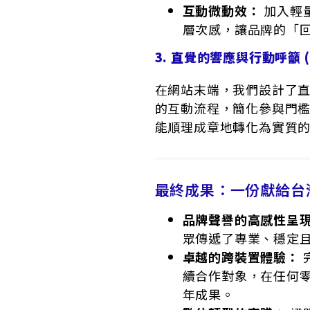
互動微動效：
加入輕
層次感，讓品牌的「
3. 直覺的響應與行動呼籲 (
在網站末端，我們設計了
的互動流程，簡化參與門
能順理成章地轉化為實質
最終成果：一份獻給台
品牌聲譽的高感性呈
眾傳遞了專業、穩定
卓越的跨裝置體驗：
續合作對象，在任何
年成果。