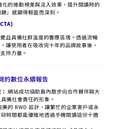
量化的捲動視差與淡入效果，提升閱讀時的
回歸」感顯得輕盈而深刻。
CTA)
直覺且具備社群溫度的響應區塊。透過流暢
檻，讓使用者在吸收完十年的品牌故事後，
的支持力量。
灣的數位永續報告
現：
網站成功協助島內散步向合作夥伴與大
且具備社會責任的形象。
完美的 RWD 設計，讓繁忙的企業客戶或永
零碎時間都能優雅地透過手機閱讀這份十週