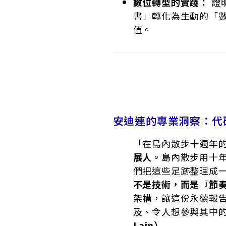
數位轉型的實踐：
證
書」轉化為生動的「
值。
安迪連的專業洞察：代
「在島內散步十週年
展人
。島內散步用十
們把這些足跡整理成
不是技術，而是『節
架構，讓這份永續報告
及、令人想參與其中的
Lain）