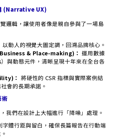
arrative UX)
導覽邏輯，讓使用者像是親自參與了一場島
：
以動人的視覺大圖定調，回溯品牌核心。
iness & Place-making)：
運用數據
phics）與動態元件，清晰呈現十年來在全台各
lity)：
將硬性的 CSR 指標與實際案例結
與社會的長期承諾。
藝術
容，我們在設計上大幅進行「降噪」處理。
制字體行距與留白，確保長篇報告在行動端
性。