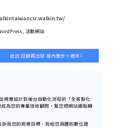
intaiwancsr.walkin.tw/
WordPress
,
活動網站
造訪 回歸再出發 島內散步十週年
從視覺設計到後台自動化流程的「全客製化
。讓我們成為您的專屬技術顧問，幫您把網站痛點轉
告訴我您的商業目標，我給您具體的數位建