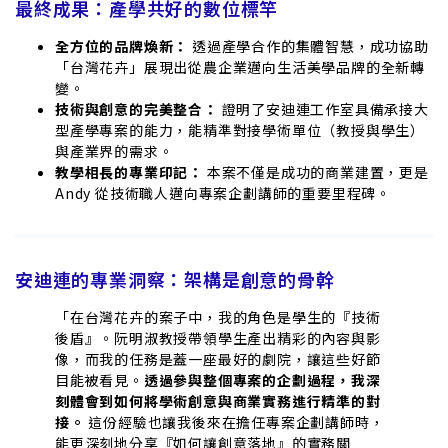
最終成果：產學共好的數位標竿
全方位的品牌煥新：
透過產學合作的集體智慧，成功協助
「台灣花卉」展現出從農企業邁向生活美學品牌的全新轉
變。
技術與創意的完美整合：
證明了安迪連工作室具備承接大
型產學專案的能力，能精準對接學術單位（教授與學生）
與產業界的需求。
教學相長的專業印記：
本案不僅是成功的商業建置，更是
Andy 從技術職人邁向專案企劃講師的重要里程碑。
安迪連的專業洞察：架構是創意的骨幹
「在台灣花卉的案子中，我的角色是學生的『技術
後盾』。阮明淑教授帶領學生產出精彩的內容與影
像，而我的任務是蓋一座最好的劇院，讓這些好節
目能被看見。
透過參與整個專案的企劃過程，我深
刻體會到如何將學術創意與商業實務進行精準的對
接。
這份經驗也讓我後來在擔任專案企劃講師時，
能更深刻地分享『如何讓創意落地』的實務關