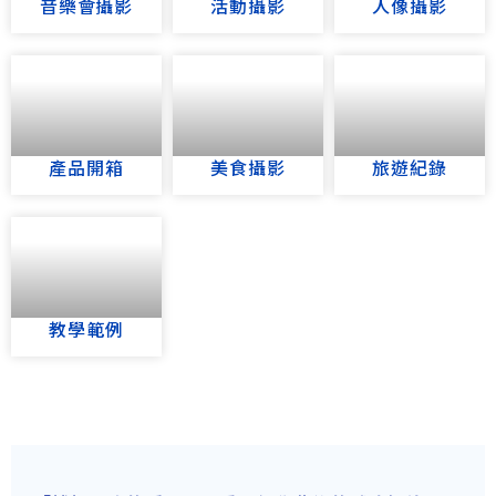
音樂會攝影
活動攝影
人像攝影
產品開箱
美食攝影
旅遊紀錄
教學範例